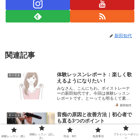
新田知代
関連記事
体験レッスンレポート：楽しく歌
歌や音楽
えるようになりたい！
みなさん、こんにちわ。ボイストレーナ
ーの新田知代です。今回は体験レッスン
レポートです。とーっても明るくて素敵
なオトナ女性の体験レッスンをさせて頂
新田知代
きました！歌う事が好き！ボイストレー
ニングにチャレンジして見たくて来まし
音痴の原因と改善方法｜初心者で
歌や音楽
た！こんな素敵なお喋りか...
も直る3つのポイント
音痴はセンスではなく原因の問題です。
本記事では、音痴の正体を「音の認識・
体験レッスン（話し
プライバシーポリシ
体験レッスン（歌）
司会・MC
免責事項
発声・フィードバック」の3つに分解し、
方）
ー