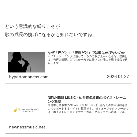
という意識的な縛りこそが
歌の成長の妨げになるかも知れないですね。
なぜ「声だけ」「表現だけ」では歌は伸びないのか
ボイストレーニングに通っているのに歌が上手くならない理由と
は？発声と表現、どちらか一方では伸びない理由を現場視点で解
説します。
2026.01.27
hypertomoness.com
NEWNESS MUSIC - 仙台市名取市のボイストレーニ
ング教室
仙台市と名取市のNEWNESS MUSICは、あなたの夢や目標を全
力でサポートするボイトレ教室です。 当ミュージックスクールで
は、ボイストレーニングやボーカルテクニックから声楽、ソルフ
ェージュ、音楽理論に至るまで、多岐にわたるレッスンを提供...
newnessmusic.net