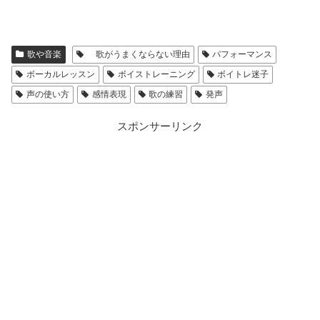
歌や音楽
歌がうまくならない理由
パフォーマンス
ボーカルレッスン
ボイストレーニング
ボイトレ迷子
声の使い方
感情表現
歌の練習
発声
スポンサーリンク