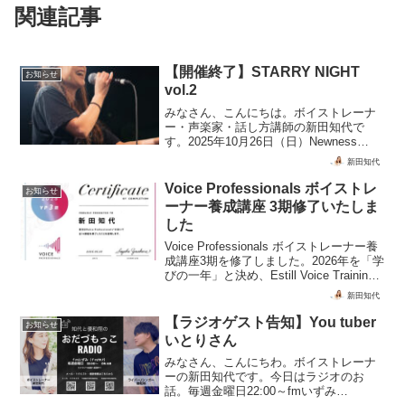
関連記事
【開催終了】STARRY NIGHT
お知らせ
vol.2
みなさん、こんにちは。ボイストレーナ
ー・声楽家・話し方講師の新田知代で
す。2025年10月26日（日）Newness
Music主催発表会ライブ「STARRY
新田知代
NIGHT vol.2」無事に開催終了しました！
出演下さった皆様ご来場下さった皆...
Voice Professionals ボイストレ
お知らせ
ーナー養成講座 3期修了いたしま
した
Voice Professionals ボイストレーナー養
成講座3期を修了しました。2026年を「学
びの一年」と決め、Estill Voice Training®
と並行して学んだ3か月。レッスンの考え
新田知代
方やクライアントとの向き合い方を見直
し、これからの指導に生かしていきま
【ラジオゲスト告知】You tuber
お知らせ
す。
いとりさん
みなさん、こんにちわ。ボイストレーナ
ーの新田知代です。今日はラジオのお
話。毎週金曜日22:00～fmいずみ